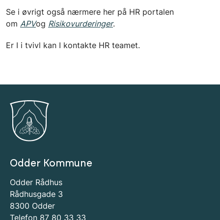
Se i øvrigt også nærmere her på HR portalen
om
APV
og
Risikovurderinger
.
Er I i tvivl kan I kontakte HR teamet.
Odder Kommune
Odder Rådhus
Rådhusgade 3
8300 Odder
Telefon 87 80 33 33