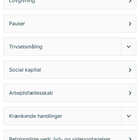
Lovgivning
Pauser
Trivselsmåling
Social kapital
Arbejdsfællesskab
Krænkende handlinger
Retningslinje vedr. lyd- og videooptagelser