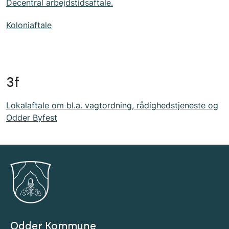
Decentral arbejdstidsaftale.
Koloniaftale
3f
Lokalaftale om bl.a. vagtordning, rådighedstjeneste og
Odder Byfest
Odder Kommune