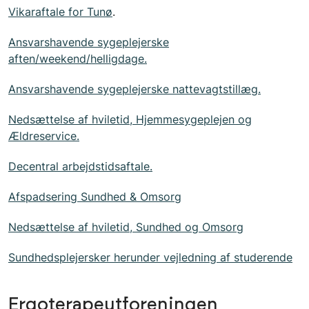
Vikaraftale for Tunø
.
Ansvarshavende sygeplejerske
aften/weekend/helligdage.
Ansvarshavende sygeplejerske nattevagtstillæg.
Nedsættelse af hviletid, Hjemmesygeplejen og
Ældreservice.
Decentral arbejdstidsaftale.
Afspadsering Sundhed & Omsorg
Nedsættelse af hviletid, Sundhed og Omsorg
Sundhedsplejersker herunder vejledning af studerende
Ergoterapeutforeningen