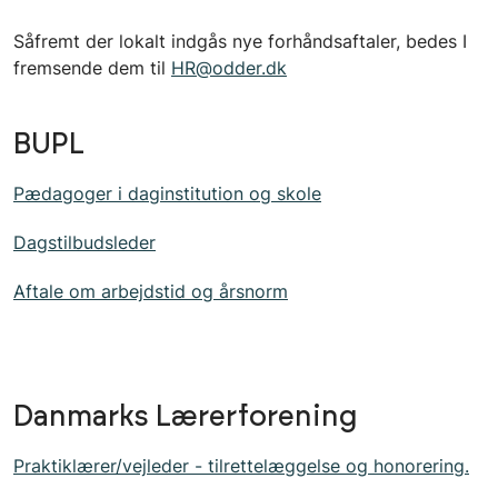
Såfremt der lokalt indgås nye forhåndsaftaler, bedes I
fremsende dem til
HR@odder.dk
BUPL
Pædagoger i daginstitution og skole
Dagstilbudsleder
Aftale om arbejdstid og årsnorm
Danmarks Lærerforening
Praktiklærer/vejleder - tilrettelæggelse og honorering.