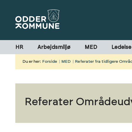
HR
Arbejdsmiljø
MED
Ledelse
Du er her:
Forside
MED
Referater fra tidligere Omr
Referater Områdeudv